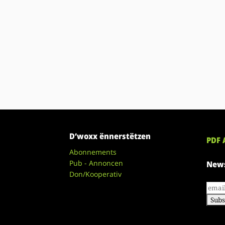
D’woxx ënnerstëtzen
PDF 
Abonnements
Pub - Annoncen
News
Don/Kooperativ