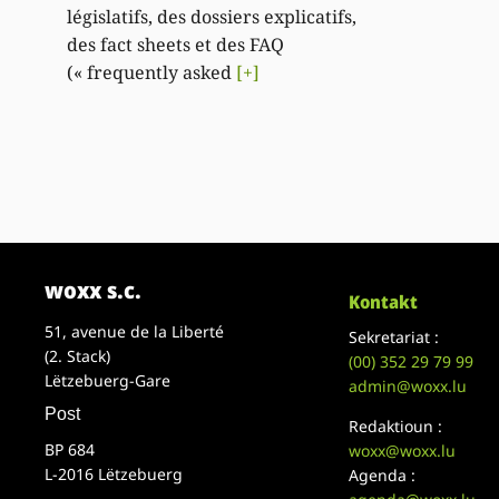
législatifs, des dossiers explicatifs,
des fact sheets et des FAQ
(« frequently asked
[+]
woxx s.c.
Kontakt
51, avenue de la Liberté
Sekretariat :
(2. Stack)
(00)
352 29 79 99
Lëtzebuerg-Gare
admin@woxx.lu
Post
Redaktioun :
BP 684
woxx@woxx.lu
L-2016 Lëtzebuerg
Agenda :