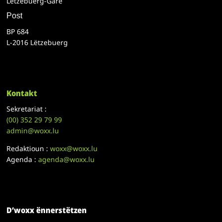
Lëtzebuerg-Gare
Post
BP 684
L-2016 Lëtzebuerg
Kontakt
Sekretariat :
(00)
352 29 79 99
admin@woxx.lu
Redaktioun :
woxx@woxx.lu
Agenda :
agenda@woxx.lu
D’woxx ënnerstëtzen