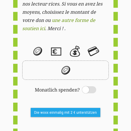
nos lecteur·rices. Si vous en avez les
moyens, choisissez le montant de
votre don ou
une autre forme de
soutien ici
. Merci ! .
🪙
💶
💰
💳
🪙
Monatlich spenden?
Switch
Die woxx einmalig mit 2 € unterstützen