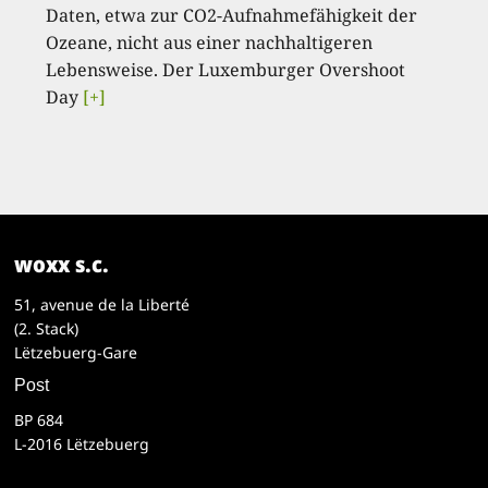
Daten, etwa zur CO2-Aufnahmefähigkeit der
Ozeane, nicht aus einer nachhaltigeren
Lebensweise. Der Luxemburger Overshoot
Day
[+]
woxx s.c.
51, avenue de la Liberté
(2. Stack)
Lëtzebuerg-Gare
Post
BP 684
L-2016 Lëtzebuerg