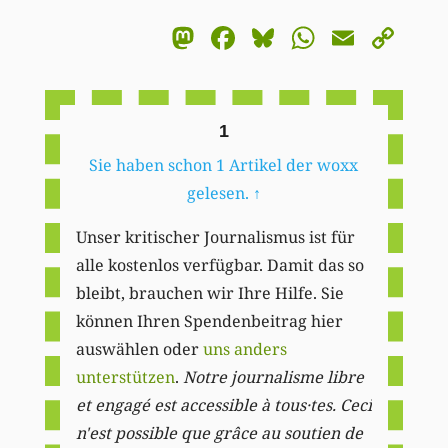
Mastodon
Facebook
Bluesky
WhatsA
Email
Co
Li
1
Sie haben schon 1 Artikel der woxx
gelesen.
↑
Unser kritischer Journalismus ist für
alle kostenlos verfügbar. Damit das so
bleibt, brauchen wir Ihre Hilfe. Sie
können Ihren Spendenbeitrag hier
auswählen oder
uns anders
unterstützen
.
Notre journalisme libre
et engagé est accessible à tous·tes. Ceci
n'est possible que grâce au soutien de