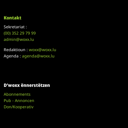
Kontakt
Sekretariat :
(00)
352 29 79 99
admin@woxx.lu
Redaktioun :
woxx@woxx.lu
Agenda :
agenda@woxx.lu
D’woxx ënnerstëtzen
Abonnements
Pub - Annoncen
Don/Kooperativ