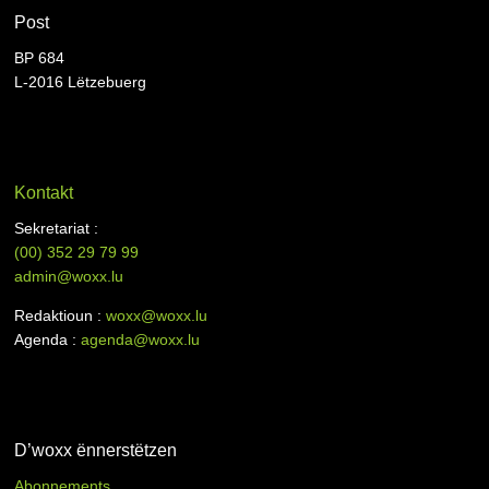
Post
BP 684
L-2016 Lëtzebuerg
Kontakt
Sekretariat :
(00)
352 29 79 99
admin@woxx.lu
Redaktioun :
woxx@woxx.lu
Agenda :
agenda@woxx.lu
D’woxx ënnerstëtzen
Abonnements