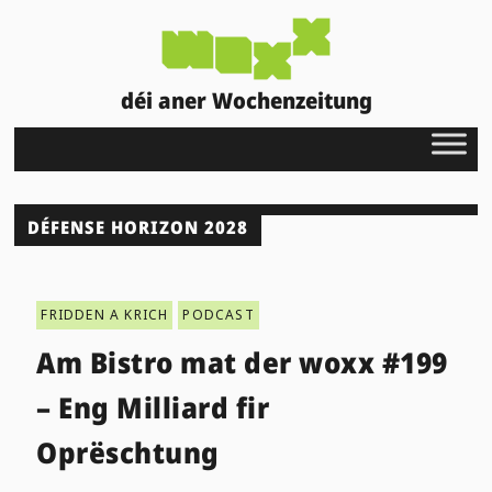
déi aner Wochenzeitung
DÉFENSE HORIZON 2028
FRIDDEN A KRICH
PODCAST
Am Bistro mat der woxx #199
– Eng Milliard fir
Oprëschtung