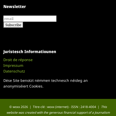
Newsletter
Juristesch Informatiounen
Droit de réponse
Impressum
Datenschutz
Dëse Site benotzt nëmmen technesch néideg an
anonymiséiert Cookies.
© woxx 2026 | Titre-clé : woxx (internet) - ISSN : 2418-4004 |
This
website was created with the generous financial support of a Journalism