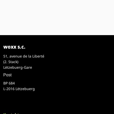
woxx s.c.
51, avenue de la Liberté
(2. Stack)
Lëtzebuerg-Gare
Post
BP 684
L-2016 Lëtzebuerg