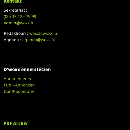
Kontakt
Sekretariat :
(00)
352 29 79 99
admin@woxx.lu
Redaktioun :
woxx@woxx.lu
Agenda :
agenda@woxx.lu
D’woxx ënnerstëtzen
Abonnements
Pub - Annoncen
Don/Kooperativ
PDF Archiv