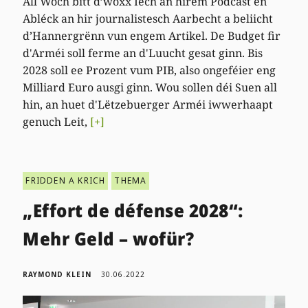
All Woch bitt d’woxx Iech an hirem Podcast en
Abléck an hir journalistesch Aarbecht a beliicht
d’Hannergrënn vun engem Artikel. De Budget fir
d'Arméi soll ferme an d'Luucht gesat ginn. Bis
2028 soll ee Prozent vum PIB, also ongeféier eng
Milliard Euro ausgi ginn. Wou sollen déi Suen all
hin, an huet d'Lëtzebuerger Arméi iwwerhaapt
genuch Leit,
[+]
FRIDDEN A KRICH
THEMA
„Effort de défense 2028“:
Mehr Geld – wofür?
RAYMOND KLEIN
30.06.2022