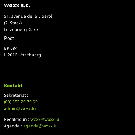
woxx s.c.
51, avenue de la Liberté
(2. Stack)
Lëtzebuerg-Gare
Post
BP 684
L-2016 Lëtzebuerg
Kontakt
Sekretariat :
(00)
352 29 79 99
admin@woxx.lu
Redaktioun :
woxx@woxx.lu
Agenda :
agenda@woxx.lu