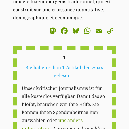
modèle luxembourgeois traditionnel, qui est
construit sur une croissance quantitative,
démographique et économique.
Mastodon
Facebook
Bluesky
WhatsA
Email
Co
Li
1
Sie haben schon 1 Artikel der woxx
gelesen.
↑
Unser kritischer Journalismus ist für
alle kostenlos verfügbar. Damit das so
bleibt, brauchen wir Ihre Hilfe. Sie
können Ihren Spendenbeitrag hier
auswählen oder
uns anders
unterstützen
.
Notre journalisme libre