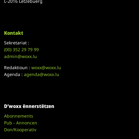
L-2016 Lëtzebuerg
Kontakt
Sekretariat :
(00)
352 29 79 99
admin@woxx.lu
Redaktioun :
woxx@woxx.lu
Agenda :
agenda@woxx.lu
D’woxx ënnerstëtzen
Abonnements
Pub - Annoncen
Don/Kooperativ