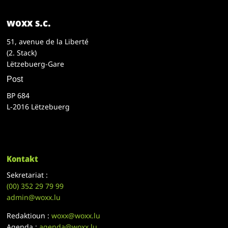
woxx s.c.
51, avenue de la Liberté
(2. Stack)
Lëtzebuerg-Gare
Post
BP 684
L-2016 Lëtzebuerg
Kontakt
Sekretariat :
(00)
352 29 79 99
admin@woxx.lu
Redaktioun :
woxx@woxx.lu
Agenda :
agenda@woxx.lu