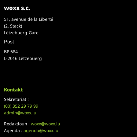
woxx s.c.
51, avenue de la Liberté
(2. Stack)
Lëtzebuerg-Gare
Post
BP 684
L-2016 Lëtzebuerg
Kontakt
Sekretariat :
(00)
352 29 79 99
admin@woxx.lu
Redaktioun :
woxx@woxx.lu
Agenda :
agenda@woxx.lu