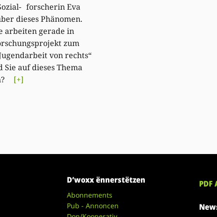
Sozial- forscherin Eva
über dieses Phänomen.
e arbeiten gerade in
orschungsprojekt zum
ugendarbeit von rechts“
nd Sie auf dieses Thema
en?
[+]
D’woxx ënnerstëtzen
PDF 
Abonnements
Pub - Annoncen
News
Don/Kooperativ