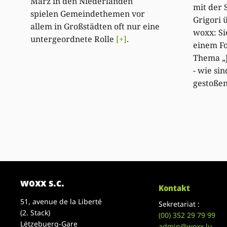
März in den Niederlanden
mit der 
spielen Gemeindethemen vor
Grigori 
allem in Großstädten oft nur eine
woxx: Si
untergeordnete Rolle
[+]
.
einem F
Thema „J
- wie si
gestoß
woxx s.c.
Kontakt
51, avenue de la Liberté
Sekretariat :
(2. Stack)
(00)
352 29 79 99
Lëtzebuerg-Gare
admin@woxx.lu