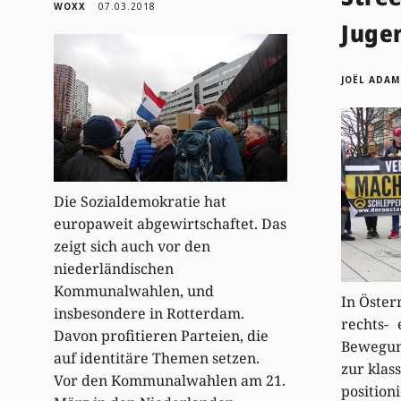
WOXX
07.03.2018
Juge
JOËL ADAM
Die Sozialdemokratie hat
europaweit abgewirtschaftet. Das
zeigt sich auch vor den
niederländischen
Kommunalwahlen, und
In Öster
insbesondere in Rotterdam.
rechts- 
Davon profitieren Parteien, die
Bewegung
auf identitäre Themen setzen.
zur klas
Vor den Kommunalwahlen am 21.
position