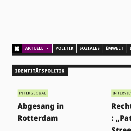
AKTUELL
POLITIK
SOZIALES
ËMWELT
IDENTITÄTSPOLITIK
INTERGLOBAL
INTERVI
Abgesang in
Rech
Rotterdam
: „Pa
Stree