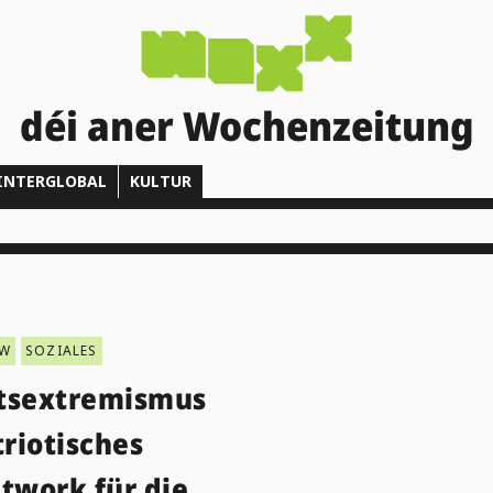
déi aner Wochenzeitung
INTERGLOBAL
KULTUR
EW
SOZIALES
tsextremismus
triotisches
twork für die