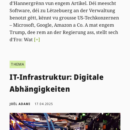
d’Hannergrënn vun engem Artikel. Déi meescht
Software, déi zu Lëtzebuerg an der Verwaltung
benotzt gëtt, kënnt vu grousse US-Techkonzernen
– Microsoft, Google, Amazon a Co. A mat engem
Trump, dee rem an der Regierung ass, stellt sech
d’Fro: Wat
[+]
THEMA
IT-Infrastruktur: Digitale
Abhängigkeiten
JOËL ADAMI
17.04.2025