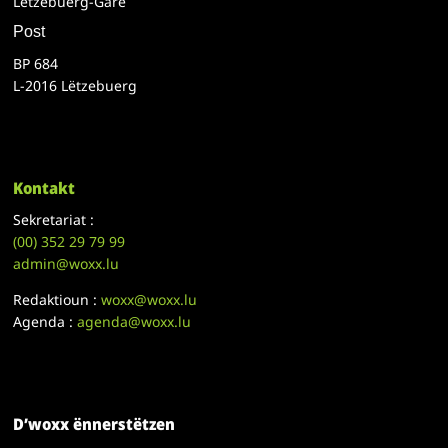
Lëtzebuerg-Gare
Post
BP 684
L-2016 Lëtzebuerg
Kontakt
Sekretariat :
(00)
352 29 79 99
admin@woxx.lu
Redaktioun :
woxx@woxx.lu
Agenda :
agenda@woxx.lu
D’woxx ënnerstëtzen