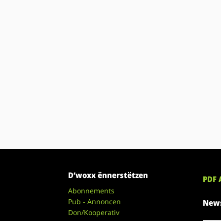
D’woxx ënnerstëtzen
PDF 
Abonnements
Pub - Annoncen
News
Don/Kooperativ