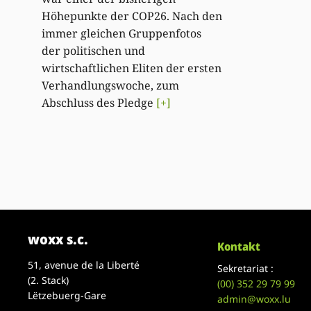
Höhepunkte der COP26. Nach den
immer gleichen Gruppenfotos
der politischen und
wirtschaftlichen Eliten der ersten
Verhandlungswoche, zum
Abschluss des Pledge
[+]
woxx s.c.
Kontakt
51, avenue de la Liberté
Sekretariat :
(2. Stack)
(00)
352 29 79 99
Lëtzebuerg-Gare
admin@woxx.lu