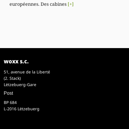
européennes. Des cabines
[+]
woxx s.c.
51, avenue de la Liberté
(2. Stack)
Lëtzebuerg-Gare
Post
BP 684
L-2016 Lëtzebuerg