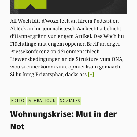
All Woch bitt d’woxx Iech an hirem Podcast en
Abléck an hir journalistesch Aarbecht a beliicht
d’Hannergrënn vun engem Artikel. Dës Woch hu
Flüchtlinge mat engem oppenen Bréif an enger
Pressekonferenz op déi onmënschlech
Liewensbedingungen an de Strukture vum ONA,
wou si ënnerkomm sinn, opmierksam gemaach.
Si hu keng Privatsphär, dacks ass
[+]
EDITO
MIGRATIOUN
SOZIALES
Wohnungskrise: Mut in der
Not