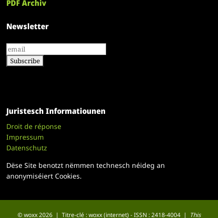
PDF Archiv
Newsletter
Juristesch Informatiounen
Droit de réponse
Impressum
Datenschutz
Dëse Site benotzt nëmmen technesch néideg an
anonymiséiert Cookies.
© woxx 2026 | Titre-clé : woxx (internet) - ISSN : 2418-4004 |
This