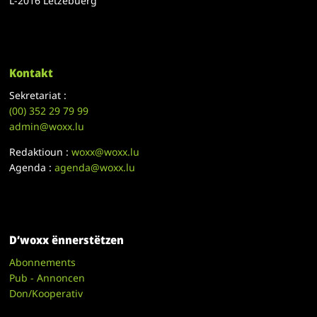
L-2016 Lëtzebuerg
Kontakt
Sekretariat :
(00)
352 29 79 99
admin@woxx.lu
Redaktioun :
woxx@woxx.lu
Agenda :
agenda@woxx.lu
D’woxx ënnerstëtzen
Abonnements
Pub - Annoncen
Don/Kooperativ