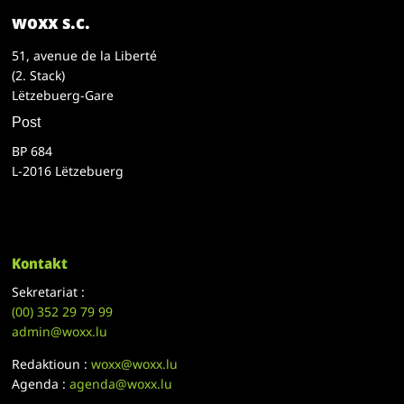
woxx s.c.
51, avenue de la Liberté
(2. Stack)
Lëtzebuerg-Gare
Post
BP 684
L-2016 Lëtzebuerg
Kontakt
Sekretariat :
(00)
352 29 79 99
admin@woxx.lu
Redaktioun :
woxx@woxx.lu
Agenda :
agenda@woxx.lu