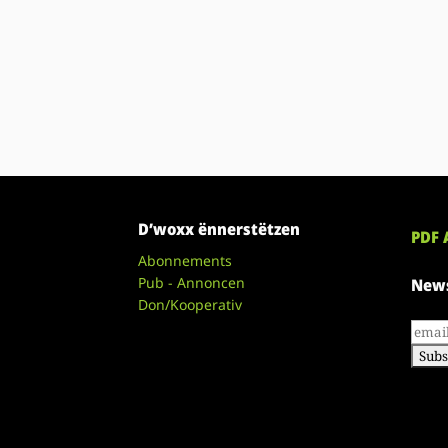
D’woxx ënnerstëtzen
PDF 
Abonnements
Pub - Annoncen
News
Don/Kooperativ