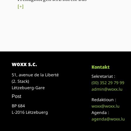
[+]
woxx s.c.
Kontakt
51, avenue de la Liberté
Sekretariat :
(2. Stack)
(00)
352 29 79 99
Lëtzebuerg-Gare
admin@woxx.lu
Post
Redaktioun :
BP 684
woxx@woxx.lu
L-2016 Lëtzebuerg
Agenda :
agenda@woxx.lu