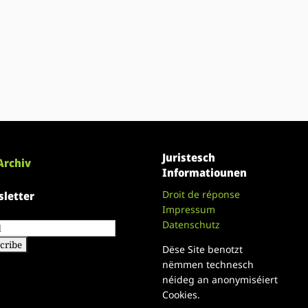
Juristesch
Archiv
Informatiounen
Droit de réponse
letter
Impressum
Datenschutz
Dëse Site benotzt
nëmmen technesch
néideg an anonymiséiert
Cookies.