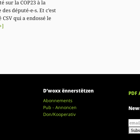
té sur la COP23 à la
des député-e-s. Et c’est
é CSV qui a endossé le
+]
D’woxx ënnerstëtzen
PDF 
Abonnements
Pub - Annoncen
News
Don/Kooperativ