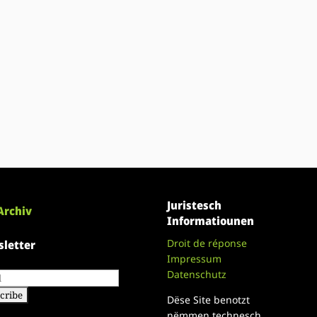
Juristesch
Archiv
Informatiounen
Droit de réponse
letter
Impressum
Datenschutz
Dëse Site benotzt
nëmmen technesch