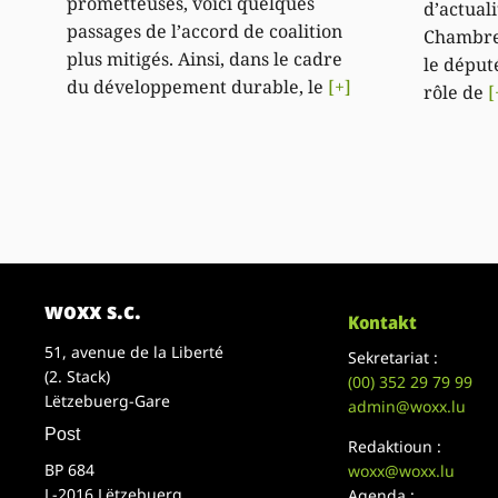
prometteuses, voici quelques
d’actuali
passages de l’accord de coalition
Chambre 
plus mitigés. Ainsi, dans le cadre
le déput
du développement durable, le
[+]
rôle de
[
woxx s.c.
Kontakt
51, avenue de la Liberté
Sekretariat :
(2. Stack)
(00)
352 29 79 99
Lëtzebuerg-Gare
admin@woxx.lu
Post
Redaktioun :
BP 684
woxx@woxx.lu
L-2016 Lëtzebuerg
Agenda :