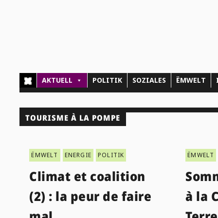
AKTUELL
POLITIK
SOZIALES
ËMWELT
TOURISME À LA POMPE
ËMWELT
ENERGIE
POLITIK
ËMWELT
Climat et coalition
Somm
(2) : la peur de faire
à la 
mal
Terre