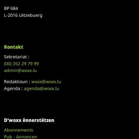
BP 684
L-2016 Lëtzebuerg
Kontakt
Sekretariat :
(00)
352 29 79 99
admin@woxx.lu
Redaktioun :
woxx@woxx.lu
Agenda :
agenda@woxx.lu
D’woxx ënnerstëtzen
Abonnements
Pub - Annoncen