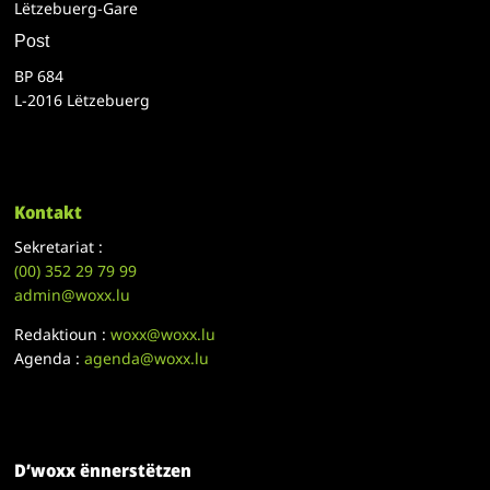
Lëtzebuerg-Gare
Post
BP 684
L-2016 Lëtzebuerg
Kontakt
Sekretariat :
(00)
352 29 79 99
admin@woxx.lu
Redaktioun :
woxx@woxx.lu
Agenda :
agenda@woxx.lu
D’woxx ënnerstëtzen