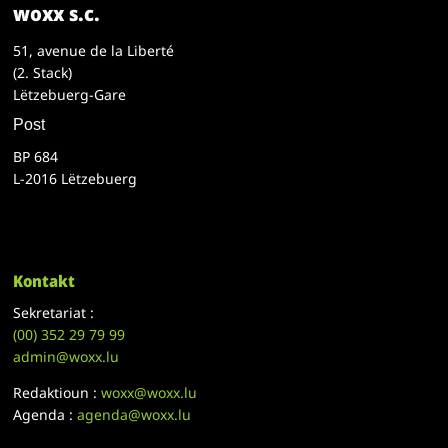
woxx s.c.
51, avenue de la Liberté
(2. Stack)
Lëtzebuerg-Gare
Post
BP 684
L-2016 Lëtzebuerg
Kontakt
Sekretariat :
(00)
352 29 79 99
admin@woxx.lu
Redaktioun :
woxx@woxx.lu
Agenda :
agenda@woxx.lu