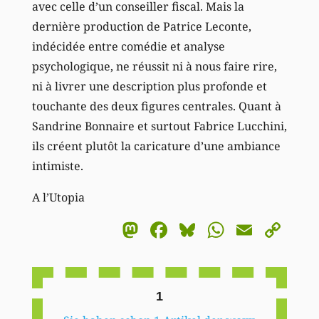
avec celle d’un conseiller fiscal. Mais la
dernière production de Patrice Leconte,
indécidée entre comédie et analyse
psychologique, ne réussit ni à nous faire rire,
ni à livrer une description plus profonde et
touchante des deux figures centrales. Quant à
Sandrine Bonnaire et surtout Fabrice Lucchini,
ils créent plutôt la caricature d’une ambiance
intimiste.
A l’Utopia
Mastodon
Facebook
Bluesky
WhatsA
Email
Co
Li
1