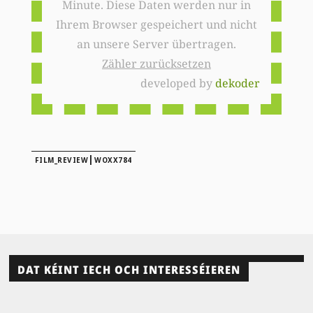
Minute. Diese Daten werden nur in
Ihrem Browser gespeichert und nicht
an unsere Server übertragen.
Zähler zurücksetzen
developed by
dekoder
|
FILM_REVIEW
WOXX784
DAT KÉINT IECH OCH INTERESSÉIEREN