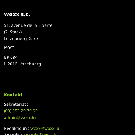
woxx s.c.
51, avenue de la Liberté
(2. Stack)
Lëtzebuerg-Gare
Post
BP 684
L-2016 Lëtzebuerg
Kontakt
Sekretariat :
(00)
352 29 79 99
admin@woxx.lu
Redaktioun :
woxx@woxx.lu
Agenda :
agenda@woxx.lu