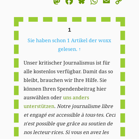
Mastodon
Facebook
Bluesky
WhatsA
Email
Co
Li
1
Sie haben schon 1 Artikel der woxx
gelesen.
↑
Unser kritischer Journalismus ist für
alle kostenlos verfügbar. Damit das so
bleibt, brauchen wir Ihre Hilfe. Sie
können Ihren Spendenbeitrag hier
auswählen oder
uns anders
unterstützen
.
Notre journalisme libre
et engagé est accessible à tous·tes. Ceci
n'est possible que grâce au soutien de
nos lecteur·rices. Si vous en avez les