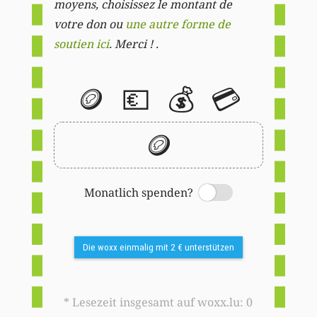
moyens, choisissez le montant de
votre don ou
une autre forme de
soutien ici
. Merci ! .
🪙
💶
💰
💳
🪙
Monatlich spenden?
Switch
Die woxx einmalig mit 2 € unterstützen
* Lesezeit insgesamt auf woxx.lu: 0