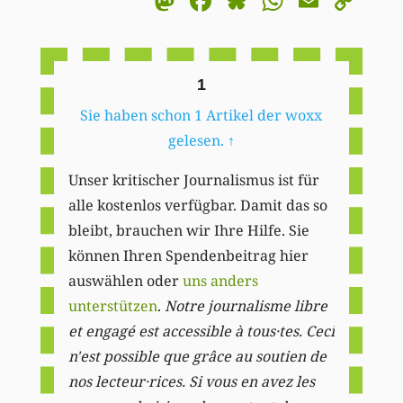
Mastodon
Facebook
Bluesky
WhatsA
Email
Co
Li
1
Sie haben schon 1 Artikel der woxx
gelesen.
↑
Unser kritischer Journalismus ist für
alle kostenlos verfügbar. Damit das so
bleibt, brauchen wir Ihre Hilfe. Sie
können Ihren Spendenbeitrag hier
auswählen oder
uns anders
unterstützen
.
Notre journalisme libre
et engagé est accessible à tous·tes. Ceci
n'est possible que grâce au soutien de
nos lecteur·rices. Si vous en avez les