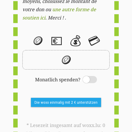
moyens, choisissez le montant de
votre don ou
une autre forme de
soutien ici
. Merci ! .
🪙
💶
💰
💳
🪙
Monatlich spenden?
Switch
Die woxx einmalig mit 2 € unterstützen
* Lesezeit insgesamt auf woxx.lu: 0