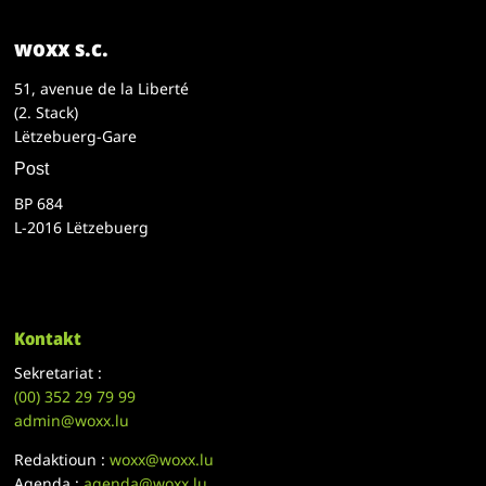
woxx s.c.
51, avenue de la Liberté
(2. Stack)
Lëtzebuerg-Gare
Post
BP 684
L-2016 Lëtzebuerg
Kontakt
Sekretariat :
(00)
352 29 79 99
admin@woxx.lu
Redaktioun :
woxx@woxx.lu
Agenda :
agenda@woxx.lu