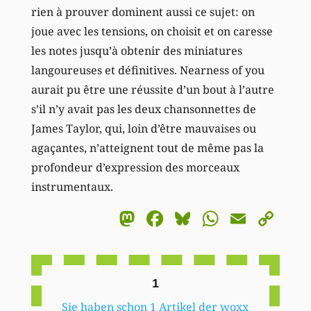
rien à prouver dominent aussi ce sujet: on
joue avec les tensions, on choisit et on caresse
les notes jusqu’à obtenir des miniatures
langoureuses et définitives. Nearness of you
aurait pu être une réussite d’un bout à l’autre
s’il n’y avait pas les deux chansonnettes de
James Taylor, qui, loin d’être mauvaises ou
agaçantes, n’atteignent tout de même pas la
profondeur d’expression des morceaux
instrumentaux.
Mastodon
Facebook
Bluesky
WhatsA
Email
Co
Li
1
Sie haben schon 1 Artikel der woxx