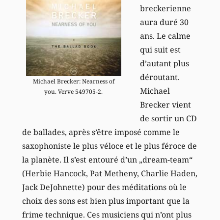
breckerienne
aura duré 30
ans. Le calme
qui suit est
d’autant plus
déroutant.
Michael Brecker: Nearness of
Michael
you. Verve 549705-2.
Brecker vient
de sortir un CD
de ballades, après s’être imposé comme le
saxophoniste le plus véloce et le plus féroce de
la planète. Il s’est entouré d’un „dream-team“
(Herbie Hancock, Pat Metheny, Charlie Haden,
Jack DeJohnette) pour des méditations où le
choix des sons est bien plus important que la
frime technique. Ces musiciens qui n’ont plus