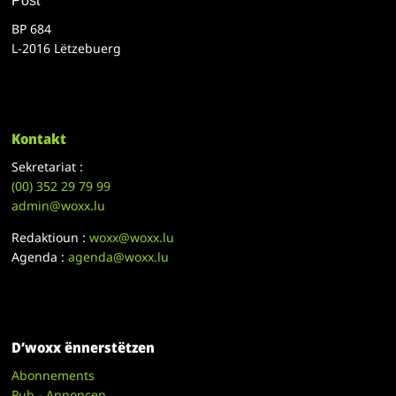
Post
BP 684
L-2016 Lëtzebuerg
Kontakt
Sekretariat :
(00)
352 29 79 99
admin@woxx.lu
Redaktioun :
woxx@woxx.lu
Agenda :
agenda@woxx.lu
D’woxx ënnerstëtzen
Abonnements
Pub - Annoncen