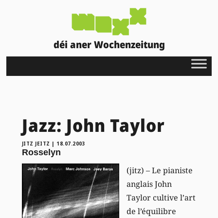
déi aner Wochenzeitung
Jazz: John Taylor
JITZ JEITZ
|
18.07.2003
Rosselyn
(jitz) – Le pianiste
anglais John
Taylor cultive l’art
de l’équilibre