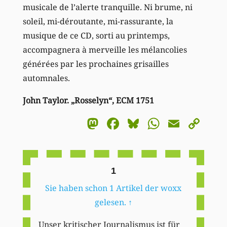
musicale de l’alerte tranquille. Ni brume, ni
soleil, mi-déroutante, mi-rassurante, la
musique de ce CD, sorti au printemps,
accompagnera à merveille les mélancolies
générées par les prochaines grisailles
automnales.
John Taylor. „Rosselyn“, ECM 1751
Mastodon
Facebook
Bluesky
WhatsA
Email
Co
Li
1
Sie haben schon 1 Artikel der woxx
gelesen.
↑
Unser kritischer Journalismus ist für