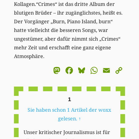
Kollagen.“Crimes“ ist das dritte Album der
blutigen Brüder – ihr zugänglichstes, heißt es.
Der Vorgänger „Burn, Piano Island, burn“
hatte vielleicht die besseren Songs, war
ungestümer, aber dafür nimmt sich „Crimes“
mehr Zeit und erschafft eine ganz eigene
Atmosphäre.
Mastodon
Facebook
Bluesky
WhatsA
Email
Co
Li
1
Sie haben schon 1 Artikel der woxx
gelesen.
↑
Unser kritischer Journalismus ist für