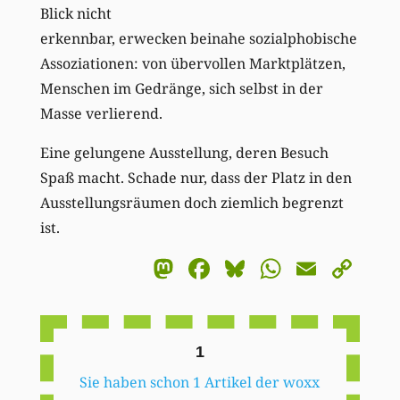
Blick nicht
erkennbar, erwecken beinahe sozialphobische
Assoziationen: von übervollen Marktplätzen,
Menschen im Gedränge, sich selbst in der
Masse verlierend.
Eine gelungene Ausstellung, deren Besuch
Spaß macht. Schade nur, dass der Platz in den
Ausstellungsräumen doch ziemlich begrenzt
ist.
Mastodon
Facebook
Bluesky
WhatsA
Email
Co
Li
1
Sie haben schon 1 Artikel der woxx