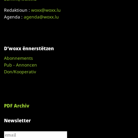
Redaktioun :
woxx@woxx.lu
Agenda :
agenda@woxx.lu
D’woxx ënnerstëtzen
Abonnements
Pub - Annoncen
Don/Kooperativ
PDF Archiv
Newsletter