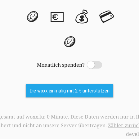
🪙
💶
💰
💳
🪙
Monatlich spenden?
Switch
Die woxx einmalig mit 2 € unterstützen
0 Minute. Diese Daten werden nur in Ihrem Browser
chert und nicht an unsere Server übertragen.
Zähler zurüc
deve