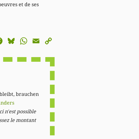
oeuvres et de ses
astodon
Facebook
Bluesky
WhatsApp
Email
Copy
Link
 bleibt, brauchen
anders
i n'est possible
issez le montant