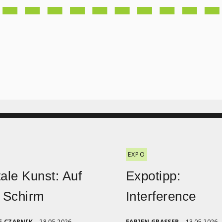
EXPO
tale Kunst: Auf
Expotipp:
 Schirm
Interference
E CZARNIK
28.05.2026
FABIEN GRASSER
13.05.2026