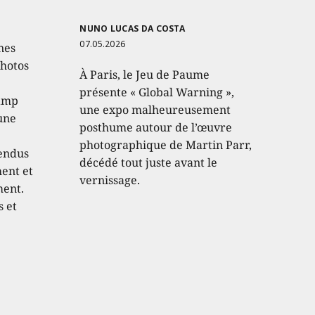
NUNO LUCAS DA COSTA
07.05.2026
nes
photos
À Paris, le Jeu de Paume
présente « Global Warning »,
hamp
une expo malheureusement
 une
posthume autour de l’œuvre
photographique de Martin Parr,
endus
décédé tout juste avant le
hent et
vernissage.
ment.
s et