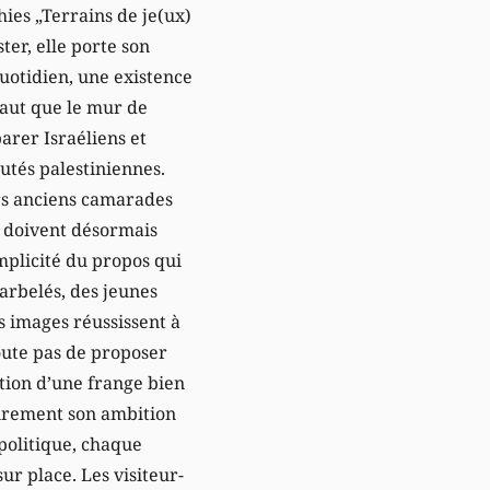
ies „Terrains de je(ux)
er, elle porte son
quotidien, une existence
haut que le mur de
parer Israéliens et
utés palestiniennes.
urs anciens camarades
d, doivent désormais
implicité du propos qui
barbelés, des jeunes
s images réussissent à
doute pas de proposer
tion d’une frange bien
lairement son ambition
politique, chaque
r place. Les visiteur-