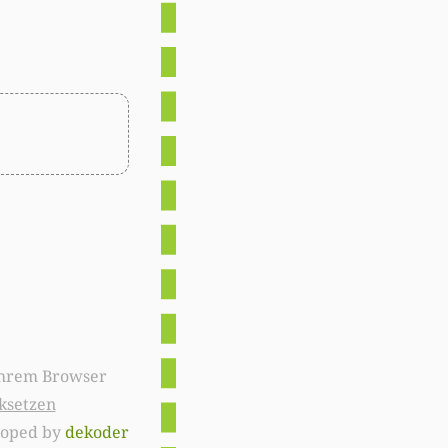
ksetzen
loped by
dekoder