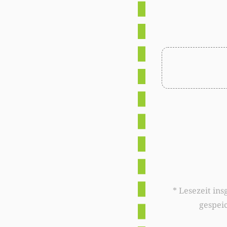
* Lesezeit insgesamt auf woxx.lu: 
gespei