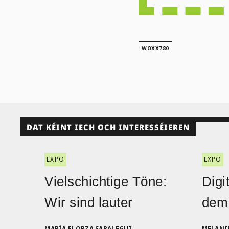
WOXX780
DAT KÉINT IECH OCH INTERESSÉIEREN
EXPO
EXPO
Vielschichtige Töne:
Digi
Wir sind lauter
dem
MARÍA ELORZA SARALEGUI
MELANI