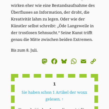
wirken eher wie eine Bestandsaufnahme des
Überflusses an Information, der droht, die
Kreativität lahm zu legen. Oder wie der
Künstler selbst schreibt: „Öde Langeweile in
der trostlosen Sehnsucht.“ Seine Kunst trifft
genau die Mitte zwischen beiden Extremen.
Bis zum 8. Juli.
Mastodon
Facebook
Bluesky
WhatsA
Email
Co
Li
1
Sie haben schon 1 Artikel der woxx
gelesen.
↑