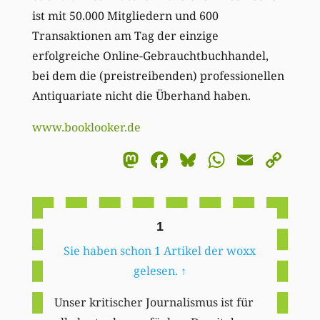
ist mit 50.000 Mitgliedern und 600
Transaktionen am Tag der einzige
erfolgreiche Online-Gebrauchtbuchhandel,
bei dem die (preistreibenden) professionellen
Antiquariate nicht die Überhand haben.
www.booklooker.de
Mastodon
Facebook
Bluesky
WhatsA
Email
Co
Li
1
Sie haben schon 1 Artikel der woxx
gelesen.
↑
Unser kritischer Journalismus ist für