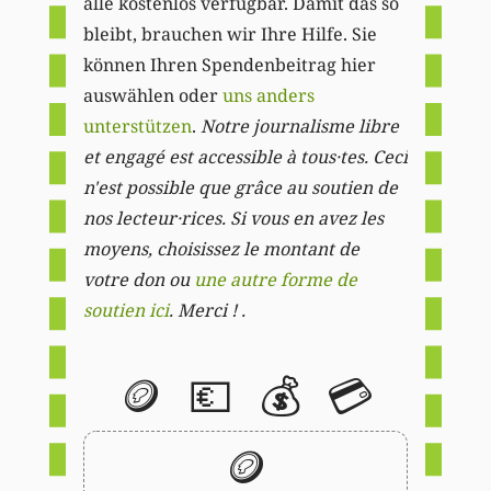
alle kostenlos verfügbar. Damit das so
bleibt, brauchen wir Ihre Hilfe. Sie
können Ihren Spendenbeitrag hier
auswählen oder
uns anders
unterstützen
.
Notre journalisme libre
et engagé est accessible à tous·tes. Ceci
n'est possible que grâce au soutien de
nos lecteur·rices. Si vous en avez les
moyens, choisissez le montant de
votre don ou
une autre forme de
soutien ici
. Merci ! .
🪙
💶
💰
💳
🪙