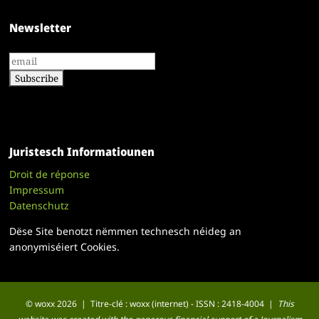
Newsletter
Juristesch Informatiounen
Droit de réponse
Impressum
Datenschutz
Dëse Site benotzt nëmmen technesch néideg an
anonymiséiert Cookies.
© woxx 2026 | Titre-clé : woxx (internet) - ISSN : 2418-4004 |
This