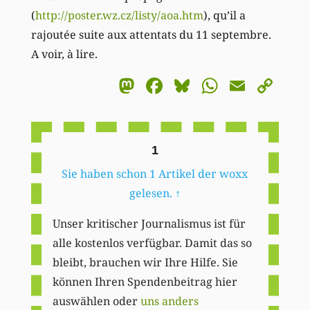
(
http://poster.wz.cz/listy/aoa.htm
), qu’il a
rajoutée suite aux attentats du 11 septembre.
A voir, à lire.
Mastodon
Facebook
Bluesky
WhatsA
Email
Co
Li
1
Sie haben schon 1 Artikel der woxx
gelesen.
↑
Unser kritischer Journalismus ist für
alle kostenlos verfügbar. Damit das so
bleibt, brauchen wir Ihre Hilfe. Sie
können Ihren Spendenbeitrag hier
auswählen oder
uns anders