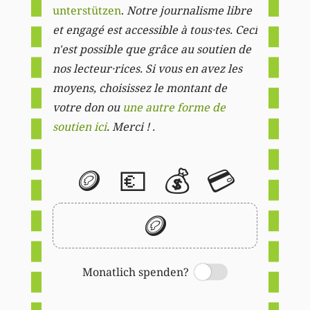
unterstützen
.
Notre journalisme libre
et engagé est accessible à tous·tes. Ceci
n'est possible que grâce au soutien de
nos lecteur·rices. Si vous en avez les
moyens, choisissez le montant de
votre don ou
une autre forme de
soutien ici
. Merci ! .
🪙
💶
💰
💳
🪙
Monatlich spenden?
Switch