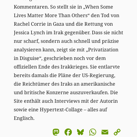
Kommentaren. So stellt sie in „When Some
Lives Matter More Than Others“ den Tod von
Rachel Corrie in Gaza und die Rettung von
Jessica Lynch im Irak gegenüber. Dass sie nicht
nur scharf, sondern auch schnell und präzise
analysieren kann, zeigt sie mit „Privatization
in Disguise“, geschrieben noch vor dem
offiziellen Ende des Irakkrieges. Sie entlarvte
bereits damals die Pläne der US-Regierung,
die Reichtümer des Iraks an amerikanische
und britische Konzerne auszuverkaufen. Die
Site enthält auch Interviews mit der Autorin
sowie eine Hypertext-Collage – alles auf
Englisch.
Mastodon
Facebook
Bluesky
WhatsA
Email
Co