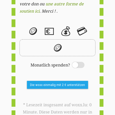
votre don ou
une autre forme de
soutien ici
. Merci ! .
🪙
💶
💰
💳
🪙
Monatlich spenden?
Switch
Die woxx einmalig mit 2 € unterstützen
* Lesezeit insgesamt auf woxx.lu: 0
Minute. Diese Daten werden nur in