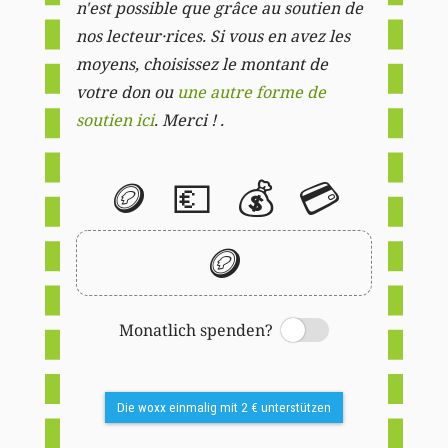
n'est possible que grâce au soutien de
nos lecteur·rices. Si vous en avez les
moyens, choisissez le montant de
votre don ou
une autre forme de
soutien ici
. Merci ! .
🪙
💶
💰
💳
🪙
Monatlich spenden?
Switch
Die woxx einmalig mit 2 € unterstützen