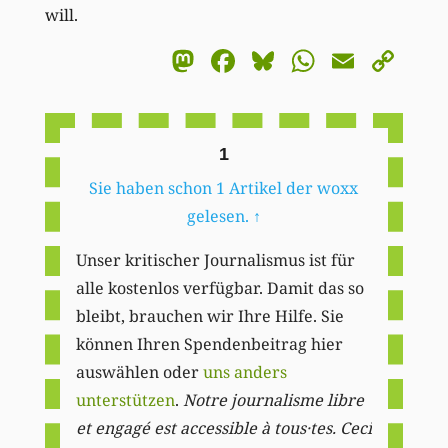
will.
Mastodon
Facebook
Bluesky
WhatsA
Email
Co
Li
1
Sie haben schon 1 Artikel der woxx
gelesen.
↑
Unser kritischer Journalismus ist für
alle kostenlos verfügbar. Damit das so
bleibt, brauchen wir Ihre Hilfe. Sie
können Ihren Spendenbeitrag hier
auswählen oder
uns anders
unterstützen
.
Notre journalisme libre
et engagé est accessible à tous·tes. Ceci