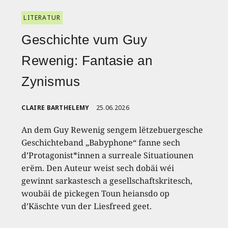
LITERATUR
Geschichte vum Guy
Rewenig: Fantasie an
Zynismus
CLAIRE BARTHELEMY
25.06.2026
An dem Guy Rewenig sengem lëtzebuergesche
Geschichteband „Babyphone“ fanne sech
d’Protagonist*innen a surreale Situatiounen
erëm. Den Auteur weist sech dobäi wéi
gewinnt sarkastesch a gesellschaftskritesch,
woubäi de pickegen Toun heiansdo op
d’Käschte vun der Liesfreed geet.