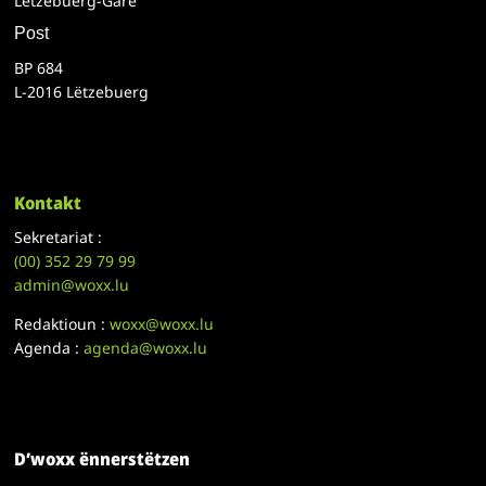
Lëtzebuerg-Gare
Post
BP 684
L-2016 Lëtzebuerg
Kontakt
Sekretariat :
(00)
352 29 79 99
admin@woxx.lu
Redaktioun :
woxx@woxx.lu
Agenda :
agenda@woxx.lu
D’woxx ënnerstëtzen