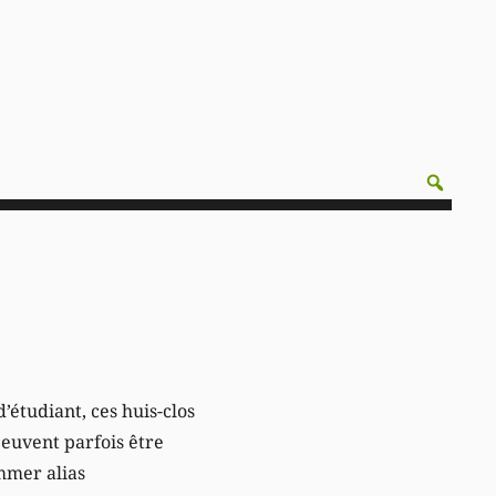
’étudiant, ces huis-clos
peuvent parfois être
emmer alias