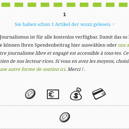
1
Sie haben schon 1 Artikel der woxx gelesen.
↑
Journalismus ist für alle kostenlos verfügbar. Damit das so
Sie können Ihren Spendenbeitrag hier auswählen oder
uns 
re journalisme libre et engagé est accessible à tous·tes. Cec
ien de nos lecteur·rices. Si vous en avez les moyens, chois
une autre forme de soutien ici
. Merci ! .
🪙
💶
💰
💳
🪙