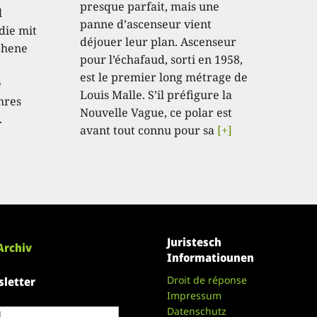
presque parfait, mais une
l
panne d’ascenseur vient
die mit
déjouer leur plan. Ascenseur
sehene
pour l’échafaud, sorti en 1958,
est le premier long métrage de
e
Louis Malle. S’il préfigure la
hres
Nouvelle Vague, ce polar est
.
avant tout connu pour sa
[+]
Juristesch
Archiv
Informatiounen
Droit de réponse
letter
Impressum
Datenschutz