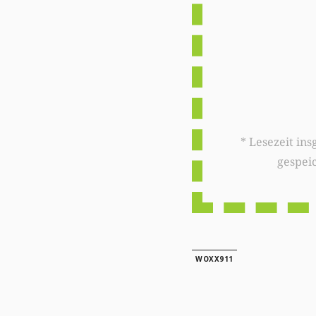
* Lesezeit insgesamt auf woxx.lu: 
gespei
WOXX911