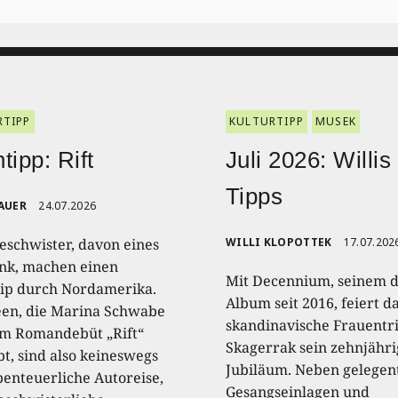
RTIPP
KULTURTIPP
MUSEK
tipp: Rift
Juli 2026: Willis
Tipps
AUER
24.07.2026
eschwister, davon eines
WILLI KLOPOTTEK
17.07.202
nk, machen einen
Mit Decennium, seinem d
ip durch Nordamerika.
Album seit 2016, feiert d
een, die Marina Schwabe
skandinavische Frauentr
em Romandebüt „Rift“
Skagerrak sein zehnjähri
t, sind also keineswegs
Jubiläum. Neben gelegen
benteuerliche Autoreise,
Gesangseinlagen und