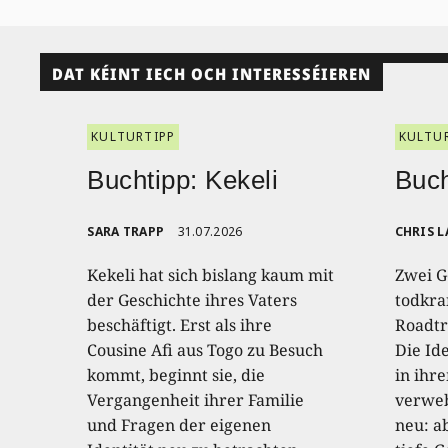
DAT KÉINT IECH OCH INTERESSÉIEREN
KULTURTIPP
KULTU
Buchtipp: Kekeli
Buch
SARA TRAPP
31.07.2026
CHRIS L
Kekeli hat sich bislang kaum mit
Zwei G
der Geschichte ihres Vaters
todkra
beschäftigt. Erst als ihre
Roadtr
Cousine Afi aus Togo zu Besuch
Die Id
kommt, beginnt sie, die
in ihr
Vergangenheit ihrer Familie
verweb
und Fragen der eigenen
neu: a