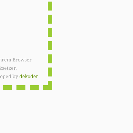
ksetzen
loped by
dekoder