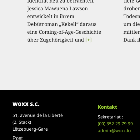
Identität neu zu betrachten.
tiefe G
Jessica Mawuena Lawson
drohen
entwickelt in ihrem
Todesnä
Debütroman „Kekeli“ daraus
um dies
eine Coming-of-Age-Geschichte
mittle
über Zugehörigkeit und
[+]
Dank i
woxx s.c.
Kontakt
51, avenue de la Liberté
Sekretariat :
(2. Stack)
(00)
352 29 79 99
Lëtzebuerg-Gare
admin@woxx.lu
Post