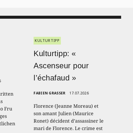
KULTURTIPP
Kulturtipp: «
Ascenseur pour
l’échafaud »
6
ritten
FABIEN GRASSER
17.07.2026
as
Florence (Jeanne Moreau) et
io Fru
son amant Julien (Maurice
ges
Ronet) décident d’assassiner le
tlichen
mari de Florence. Le crime est