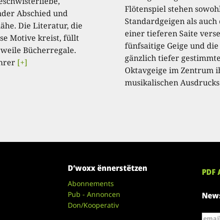
eschwisterliebe,
Flötenspiel stehen sowoh
der Abschied und
Standardgeigen als auch 
he. Die Literatur, die
einer tieferen Saite ver
e Motive kreist, füllt
fünfsaitige Geige und die
rweile Bücherregale.
gänzlich tiefer gestimmt
hrer
[+]
Oktavgeige im Zentrum i
musikalischen Ausdrucks
D’woxx ënnerstëtzen
PDF 
Abonnements
Pub - Annoncen
News
Don/Kooperativ