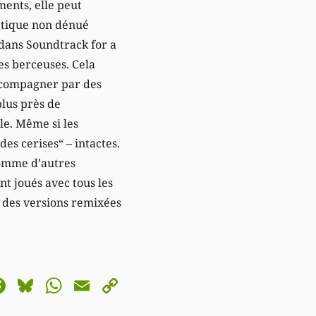
ents, elle peut
oétique non dénué
s dans Soundtrack for a
des berceuses. Cela
 accompagner par des
plus près de
e. Même si les
es cerises“ – intactes.
comme d’autres
t joués avec tous les
e des versions remixées
astodon
Facebook
Bluesky
WhatsApp
Email
Copy
Link