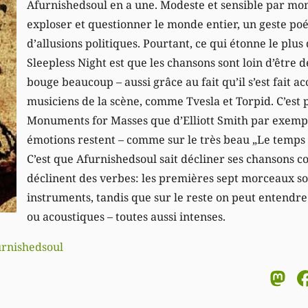
Afurnishedsoul en a une. Modeste et sensible par mom
exploser et questionner le monde entier, un geste p
d’allusions politiques. Pourtant, ce qui étonne le plu
Sleepless Night est que les chansons sont loin d’être 
bouge beaucoup – aussi grâce au fait qu’il s’est fait
musiciens de la scène, comme Tvesla et Torpid. C’est 
Monuments for Masses que d’Elliott Smith par exempl
émotions restent – comme sur le très beau „Le temps d
C’est que Afurnishedsoul sait décliner ses chansons 
déclinent des verbes: les premières sept morceaux son
instruments, tandis que sur le reste on peut entendr
ou acoustiques – toutes aussi intenses.
rnishedsoul
M