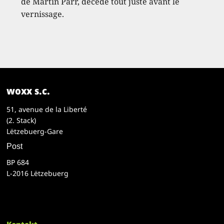
de Martin Parr, décédé tout juste avant le
vernissage.
woxx s.c.
51, avenue de la Liberté
(2. Stack)
Lëtzebuerg-Gare
Post
BP 684
L-2016 Lëtzebuerg