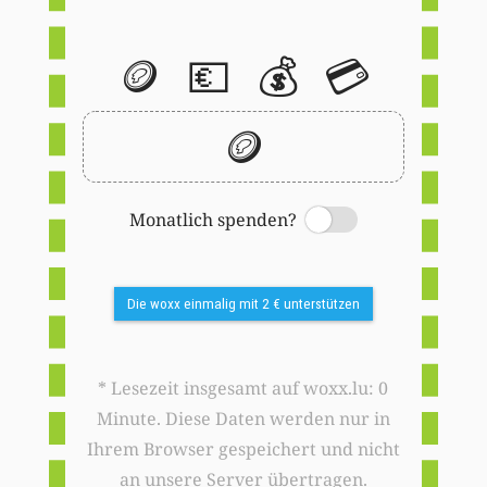
🪙
💶
💰
💳
🪙
Monatlich spenden?
Switch
Die woxx einmalig mit 2 € unterstützen
* Lesezeit insgesamt auf woxx.lu: 0
Minute. Diese Daten werden nur in
Ihrem Browser gespeichert und nicht
an unsere Server übertragen.