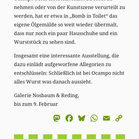
nehmen oder von der Kunstszene verurteilt zu
werden, hat er etwa in „Bomb in Toilet“ das
eigene Ölgemälde so weit wieder übermalt,
dass nur noch ein paar Hausschuhe und ein
Wurststück zu sehen sind.
Insgesamt eine interessante Ausstellung, die
dazu einlädt aufgeworfene Allegorien zu
entschlüsseln: Schließlich ist bei Ocampo nicht
alles Wurst was danach aussieht.
Galerie Nosbaum & Reding,
bis zum 9. Februar
Mastodon
Facebook
Bluesky
WhatsA
Email
Co
Li