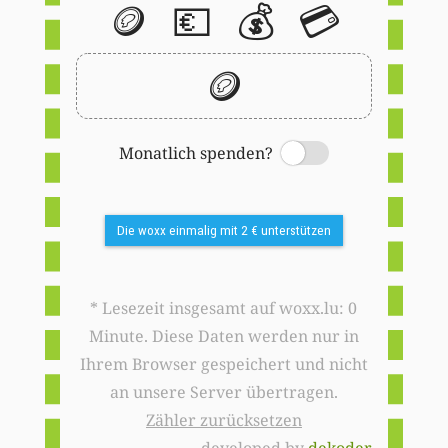
🪙
💶
💰
💳
🪙
Monatlich spenden?
Switch
Die woxx einmalig mit 2 € unterstützen
* Lesezeit insgesamt auf woxx.lu: 0
Minute. Diese Daten werden nur in
Ihrem Browser gespeichert und nicht
an unsere Server übertragen.
Zähler zurücksetzen
developed by
dekoder