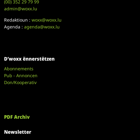
(00)
352 29 79 99
admin@woxx.lu
Redaktioun :
woxx@woxx.lu
Agenda :
agenda@woxx.lu
D’woxx ënnerstëtzen
Abonnements
Pub - Annoncen
Don/Kooperativ
PDF Archiv
Newsletter