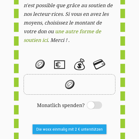
n'est possible que grâce au soutien de
nos lecteur·rices. Si vous en avez les
moyens, choisissez le montant de
votre don ou
une autre forme de
soutien ici
. Merci ! .
🪙
💶
💰
💳
🪙
Monatlich spenden?
Switch
Die woxx einmalig mit 2 € unterstützen