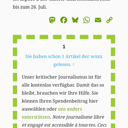
bis zum 26. Juli.
Mastodon
Facebook
Bluesky
WhatsA
Email
Co
Li
1
Sie haben schon 1 Artikel der woxx
gelesen.
↑
Unser kritischer Journalismus ist für
alle kostenlos verfügbar. Damit das so
bleibt, brauchen wir Ihre Hilfe. Sie
können Ihren Spendenbeitrag hier
auswählen oder
uns anders
unterstützen
.
Notre journalisme libre
et engagé est accessible à tous·tes. Ceci