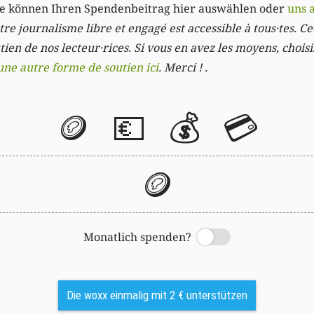
Sie können Ihren Spendenbeitrag hier auswählen oder
uns 
re journalisme libre et engagé est accessible à tous·tes. Cec
ien de nos lecteur·rices. Si vous en avez les moyens, chois
une autre forme de soutien ici
. Merci ! .
🪙
💶
💰
💳
🪙
Monatlich spenden?
Switch
Die woxx einmalig mit 2 € unterstützen