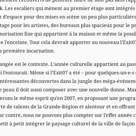
ik. Les escaliers qui mènent au premier étage sont intégrés 
z d’espace pour des mises en scène un peu plus particulière
ge pour les artistes, des bureaux plus spacieux pour le 
norisation fixe qui appartient à la maison et même la possi
e l’enceinte. Tout cela devrait apporter au nouveau l’Exit0
sa première incarnation.
angée est le contexte. L’année culturelle appartient au pass
l’entourait. Même si l’Exit07 a été – pour quelques-un-e-s
intéressantes découvertes dans la jungle des méga-événeme
le peau il doit aussi composer avec une nouvelle donne. Ma
derons le même esprit qu’en 2007, en proposant une progr
te de talents de la Grande-Région et alentour et en offrant 
ar contre, nous ne pouvons plus compter sur l’effet année c
tit à petit intégrer le paysage culturel de la ville de faço