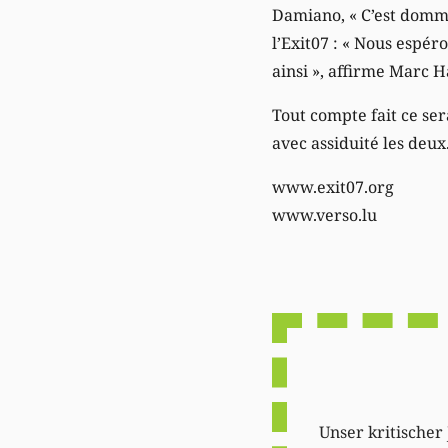
Damiano, « C’est domma
l’Exit07 : « Nous espér
ainsi », affirme Marc H
Tout compte fait ce se
avec assiduité les deux
www.exit07.org
www.verso.lu
Unser kritischer 