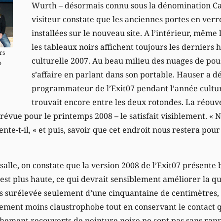
Wurth – désormais connu sous la dénomination Ca
visiteur constate que les anciennes portes en verre
installées sur le nouveau site. A l’intérieur, même 
les tableaux noirs affichent toujours les derniers 
rs
culturelle 2007. Au beau milieu des nuages de po
o
s’affaire en parlant dans son portable. Hauser a dé
programmateur de l’Exit07 pendant l’année culture
trouvait encore entre les deux rotondes. La réouve
prévue pour le printemps 2008 – le satisfait visiblement. « 
ente-t-il, « et puis, savoir que cet endroit nous restera pou
a salle, on constate que la version 2008 de l’Exit07 présente
 est plus haute, ce qui devrait sensiblement améliorer la qu
s surélevée seulement d’une cinquantaine de centimètres, l
ment moins claustrophobe tout en conservant le contact q
îchement recouverts de peinture noire ne sont pas sans rapp