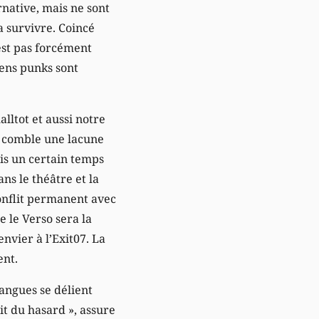
rnative, mais ne sont
a survivre. Coincé
est pas forcément
iens punks sont
lltot et aussi notre
o comble une lacune
is un certain temps
ns le théâtre et la
conflit permanent avec
e le Verso sera la
envier à l’Exit07. La
ent.
langues se délient
it du hasard », assure