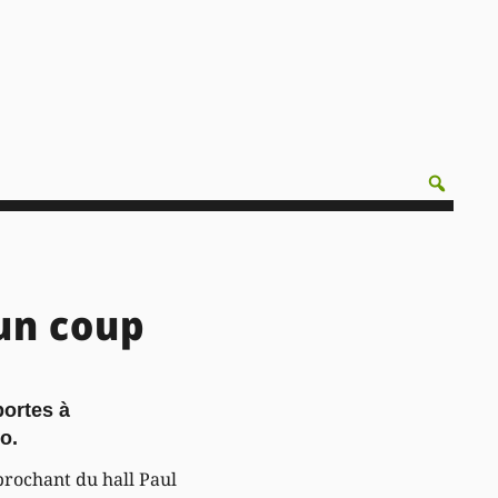
un coup
portes à
o.
prochant du hall Paul