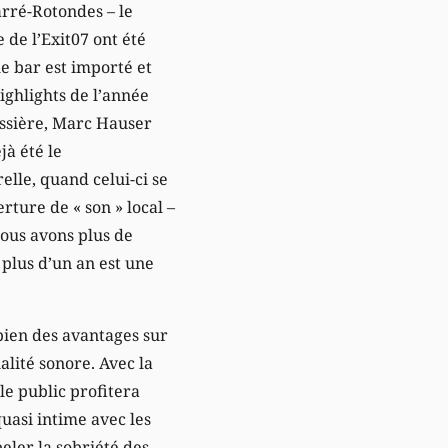
rré-Rotondes – le
 de l’Exit07 ont été
le bar est importé et
highlights de l’année
ussière, Marc Hauser
jà été le
lle, quand celui-ci se
rture de « son » local –
Nous avons plus de
r plus d’un an est une
 bien des avantages sur
alité sonore. Avec la
e public profitera
uasi intime avec les
eler la sobriété des