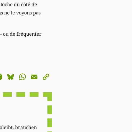
loche du côté de
us ne le voyons pas
 – ou de fréquenter
astodon
Facebook
Bluesky
WhatsApp
Email
Copy
Link
 bleibt, brauchen