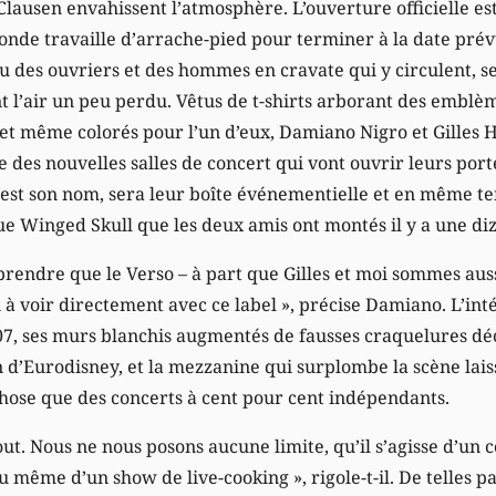
Clausen envahissent l’atmosphère. L’ouverture officielle es
onde travaille d’arrache-pied pour terminer à la date prév
eu des ouvriers et des hommes en cravate qui y circulent, s
nt l’air un peu perdu. Vêtus de t-shirts arborant des embl
 et même colorés pour l’un d’eux, Damiano Nigro et Gilles 
e des nouvelles salles de concert qui vont ouvrir leurs porte
’est son nom, sera leur boîte événementielle et en même 
ue Winged Skull que les deux amis ont montés il y a une di
mprendre que le Verso – à part que Gilles et moi sommes aus
 à voir directement avec ce label », précise Damiano. L’inté
t07, ses murs blanchis augmentés de fausses craquelures déc
n d’Eurodisney, et la mezzanine qui surplombe la scène lais
 chose que des concerts à cent pour cent indépendants.
 tout. Nous ne nous posons aucune limite, qu’il s’agisse d’un
ou même d’un show de live-cooking », rigole-t-il. De telles