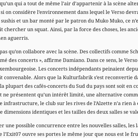
u’un qui a tout de même l’air d’appartenir à la scène alte
 si on considère l’environnement dans lequel le Verso devr
 sushis et un bar monté par le patron du Muko Muko, ce n’
it chercher un squat. Ainsi, par la force des choses, les anc
en aguerris.
as qu’on collabore avec la scène. Des collectifs comme Scha
mé des concerts », affirme Damiano. Dans ce sens, le Vers
uxembourgeoise. Les concerts indépendants peinaient depu
 convenable. Alors que la Kulturfabrik s’est reconvertie da
la plupart des cafés-concerts du Sud du pays sont soit en 
oit ne présentent qu’un intérêt limité, une alternative comm
infrastructure, le club sur les rives de l’Alzette n’a rien à 
e dimensions identiques et les tailles des deux salles se val
er une possible concurrence entre les nouvelles salles, les 
 l’Exit07 ouvre ses portes le même jour que nous est le fru