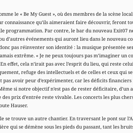
mme le « Be My Guest », où des membres de la scène local
r connaissance qu’ils aimeraient faire découvrir, feront to
lle programmation. Par contre, le bar du nouveau Exit07 ne
ou d’autres événements qui auront lieu dans le nouveau c
 donc pas réinventer son identité : la musique présentée se
amais extrême. « Je ne peux toujours pas m’imaginer un c
 En effet, cela n’irait pas avec l’esprit du lieu, qui reste ce
uement, refuge des intellectuels et de celles et ceux qui s
it pas avoir peur d’expérimenter, car les déficits financiers
me si notre objectif n’est pas de rester déficitaire, d’un au
e des prix d’entrée reste vivable. Les concerts les plus che
oute Hauser.
lle se trouve un autre chantier. En traversant le pont sur l’
ière qui se démène sous les pieds du passant, tant les brui