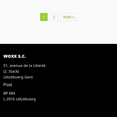
1
2
Next »
woxx s.c.
51, avenue de la Liberté
(2. Stack)
Lëtzebuerg-Gare
Post
BP 684
L-2016 Lëtzebuerg