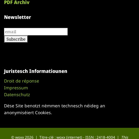
PDF Archiv
Newsletter
Juristesch Informatiounen
Droit de réponse
Impressum
Datenschutz
Dëse Site benotzt nëmmen technesch néideg an
anonymiséiert Cookies.
© woxx 2026 | Titre-clé : woxx (internet) - ISSN : 2418-4004 |
This