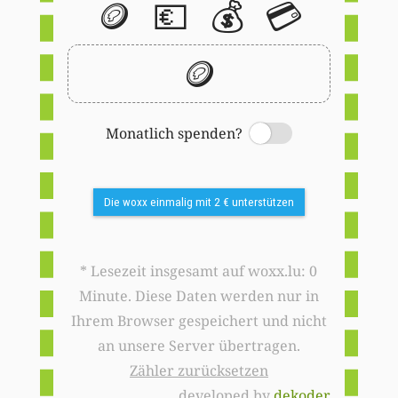
🪙
💶
💰
💳
🪙
Monatlich spenden?
Switch
Die woxx einmalig mit 2 € unterstützen
* Lesezeit insgesamt auf woxx.lu: 0
Minute. Diese Daten werden nur in
Ihrem Browser gespeichert und nicht
an unsere Server übertragen.
Zähler zurücksetzen
developed by
dekoder