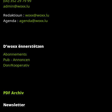
(00)
352 29 79 99
admin@woxx.lu
Redaktioun :
woxx@woxx.lu
Agenda :
agenda@woxx.lu
D’woxx ënnerstëtzen
Abonnements
Pub - Annoncen
Don/Kooperativ
PDF Archiv
Newsletter