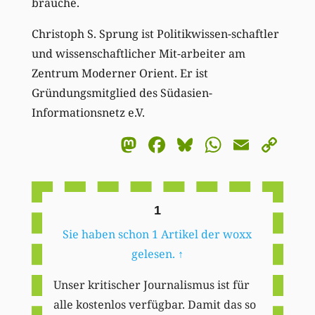
brauche.
Christoph S. Sprung ist Politikwissen-schaftler
und wissenschaftlicher Mit-arbeiter am
Zentrum Moderner Orient. Er ist
Gründungsmitglied des Südasien-
Informationsnetz e.V.
Mastodon
Facebook
Bluesky
WhatsA
Email
Co
Li
1
Sie haben schon 1 Artikel der woxx
gelesen.
↑
Unser kritischer Journalismus ist für
alle kostenlos verfügbar. Damit das so