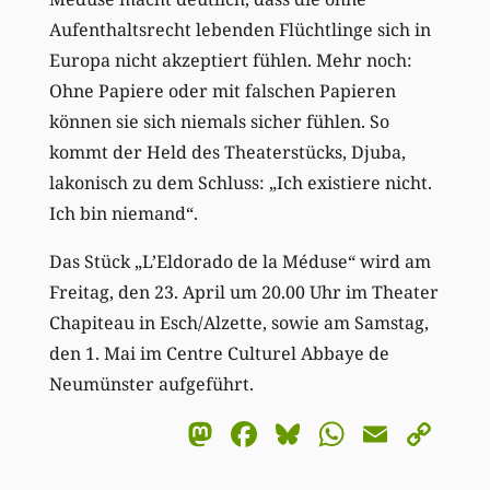
Aufenthaltsrecht lebenden Flüchtlinge sich in
Europa nicht akzeptiert fühlen. Mehr noch:
Ohne Papiere oder mit falschen Papieren
können sie sich niemals sicher fühlen. So
kommt der Held des Theaterstücks, Djuba,
lakonisch zu dem Schluss: „Ich existiere nicht.
Ich bin niemand“.
Das Stück „L’Eldorado de la Méduse“ wird am
Freitag, den 23. April um 20.00 Uhr im Theater
Chapiteau in Esch/Alzette, sowie am Samstag,
den 1. Mai im Centre Culturel Abbaye de
Neumünster aufgeführt.
Mastodon
Facebook
Bluesky
WhatsA
Email
Co
Li