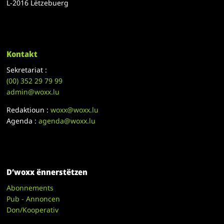
L-2016 Lëtzebuerg
Kontakt
Sekretariat :
(00)
352 29 79 99
admin@woxx.lu
Redaktioun :
woxx@woxx.lu
Agenda :
agenda@woxx.lu
D’woxx ënnerstëtzen
Abonnements
Pub - Annoncen
Don/Kooperativ