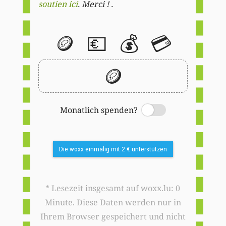
soutien ici
. Merci ! .
🪙
💶
💰
💳
🪙
Monatlich spenden?
Switch
Die woxx einmalig mit 2 € unterstützen
* Lesezeit insgesamt auf woxx.lu: 0
Minute. Diese Daten werden nur in
Ihrem Browser gespeichert und nicht