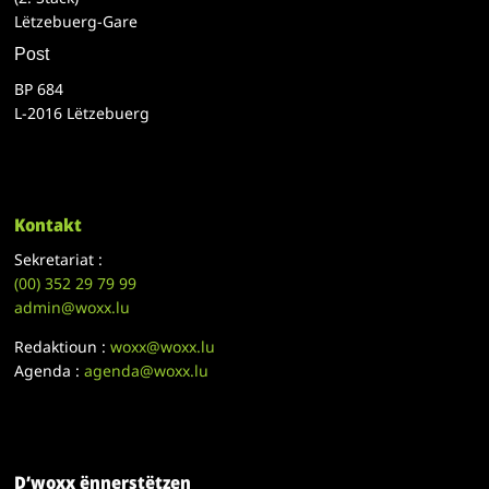
Lëtzebuerg-Gare
Post
BP 684
L-2016 Lëtzebuerg
Kontakt
Sekretariat :
(00)
352 29 79 99
admin@woxx.lu
Redaktioun :
woxx@woxx.lu
Agenda :
agenda@woxx.lu
D’woxx ënnerstëtzen