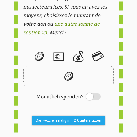
nos lecteur·rices. Si vous en avez les
moyens, choisissez le montant de
votre don ou
une autre forme de
soutien ici
. Merci ! .
🪙
💶
💰
💳
🪙
Monatlich spenden?
Switch
Die woxx einmalig mit 2 € unterstützen