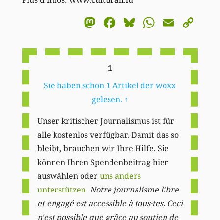
Plus d’infos: www.culturall.lu
Mastodon
Facebook
Bluesky
WhatsA
Email
Co
Li
1
Sie haben schon 1 Artikel der woxx
gelesen.
↑
Unser kritischer Journalismus ist für
alle kostenlos verfügbar. Damit das so
bleibt, brauchen wir Ihre Hilfe. Sie
können Ihren Spendenbeitrag hier
auswählen oder
uns anders
unterstützen
.
Notre journalisme libre
et engagé est accessible à tous·tes. Ceci
n'est possible que grâce au soutien de