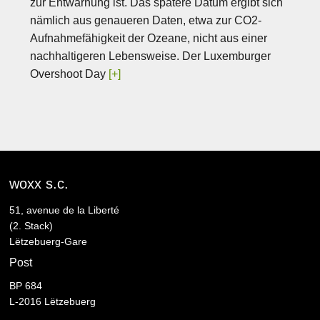
zur Entwarnung ist. Das spätere Datum ergibt sich
nämlich aus genaueren Daten, etwa zur CO2-
Aufnahmefähigkeit der Ozeane, nicht aus einer
nachhaltigeren Lebensweise. Der Luxemburger
Overshoot Day
[+]
woxx s.c.
51, avenue de la Liberté
(2. Stack)
Lëtzebuerg-Gare
Post
BP 684
L-2016 Lëtzebuerg