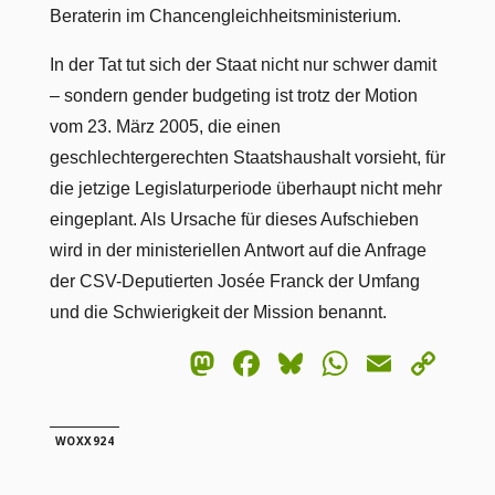
Beraterin im Chancengleichheitsministerium.
In der Tat tut sich der Staat nicht nur schwer damit
– sondern gender budgeting ist trotz der Motion
vom 23. März 2005, die einen
geschlechtergerechten Staatshaushalt vorsieht, für
die jetzige Legislaturperiode überhaupt nicht mehr
eingeplant. Als Ursache für dieses Aufschieben
wird in der ministeriellen Antwort auf die Anfrage
der CSV-Deputierten Josée Franck der Umfang
und die Schwierigkeit der Mission benannt.
Mastodon
Facebook
Bluesky
WhatsA
Email
Co
Lin
WOXX924