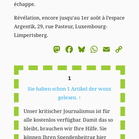
échappe.
Révélation, encore jusqu’au 1er août à l’espace
Argentik, 29, rue Pasteur, Luxembourg-
Limpertsberg.
Mastodon
Facebook
Bluesky
WhatsA
Email
Co
Li
1
Sie haben schon 1 Artikel der woxx
gelesen.
↑
Unser kritischer Journalismus ist für
alle kostenlos verfügbar. Damit das so
bleibt, brauchen wir Ihre Hilfe. Sie
können Ihren Spendenbeitrag hier