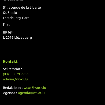
51, avenue de la Liberté
(2. Stack)
Lëtzebuerg-Gare
Post
BP 684
L-2016 Lëtzebuerg
Kontakt
Sekretariat :
(00)
352 29 79 99
admin@woxx.lu
Redaktioun :
woxx@woxx.lu
Agenda :
agenda@woxx.lu