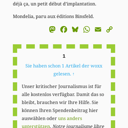
déjà ça, un petit début d’implantation.
Mondelia, paru aux éditions Binsfeld.
Mastodon
Facebook
Bluesky
WhatsA
Email
Co
Li
1
Sie haben schon 1 Artikel der woxx
gelesen.
↑
Unser kritischer Journalismus ist für
alle kostenlos verfügbar. Damit das so
bleibt, brauchen wir Ihre Hilfe. Sie
können Ihren Spendenbeitrag hier
auswählen oder
uns anders
unterstützen
.
Notre journalisme libre