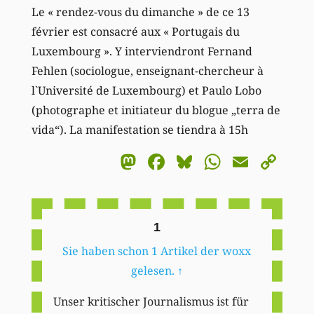
Le « rendez-vous du dimanche » de ce 13
février est consacré aux « Portugais du
Luxembourg ». Y interviendront Fernand
Fehlen (sociologue, enseignant-chercheur à
l`Université de Luxembourg) et Paulo Lobo
(photographe et initiateur du blogue „terra de
vida“). La manifestation se tiendra à 15h
Mastodon
Facebook
Bluesky
WhatsA
Email
Co
Li
1
Sie haben schon 1 Artikel der woxx
gelesen.
↑
Unser kritischer Journalismus ist für