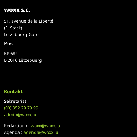
woxx s.c.
51, avenue de la Liberté
(2. Stack)
Lëtzebuerg-Gare
Post
BP 684
L-2016 Lëtzebuerg
Kontakt
Sekretariat :
(00)
352 29 79 99
admin@woxx.lu
Redaktioun :
woxx@woxx.lu
Agenda :
agenda@woxx.lu