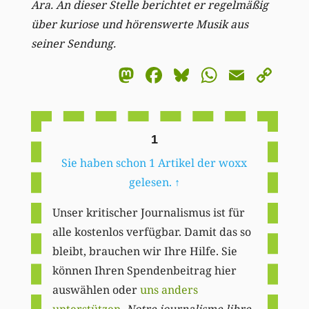
Ara. An dieser Stelle berichtet er regelmäßig
über kuriose und hörenswerte Musik aus
seiner Sendung.
Mastodon
Facebook
Bluesky
WhatsA
Email
Co
Li
1
Sie haben schon 1 Artikel der woxx
gelesen.
↑
Unser kritischer Journalismus ist für
alle kostenlos verfügbar. Damit das so
bleibt, brauchen wir Ihre Hilfe. Sie
können Ihren Spendenbeitrag hier
auswählen oder
uns anders
unterstützen
.
Notre journalisme libre