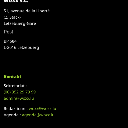
woxx s.c.
51, avenue de la Liberté
(2. Stack)
Lëtzebuerg-Gare
Post
BP 684
L-2016 Lëtzebuerg
Kontakt
Sekretariat :
(00)
352 29 79 99
admin@woxx.lu
Redaktioun :
woxx@woxx.lu
Agenda :
agenda@woxx.lu