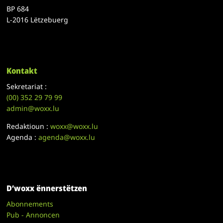
BP 684
L-2016 Lëtzebuerg
Kontakt
Sekretariat :
(00)
352 29 79 99
admin@woxx.lu
Redaktioun :
woxx@woxx.lu
Agenda :
agenda@woxx.lu
D’woxx ënnerstëtzen
Abonnements
Pub - Annoncen