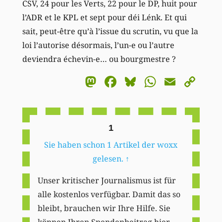
CSV, 24 pour les Verts, 22 pour le DP, huit pour
l’ADR et le KPL et sept pour déi Lénk. Et qui
sait, peut-être qu’à l’issue du scrutin, vu que la
loi l’autorise désormais, l’un-e ou l’autre
deviendra échevin-e… ou bourgmestre ?
Mastodon
Facebook
Bluesky
WhatsA
Email
Co
Li
1
Sie haben schon 1 Artikel der woxx
gelesen.
↑
Unser kritischer Journalismus ist für
alle kostenlos verfügbar. Damit das so
bleibt, brauchen wir Ihre Hilfe. Sie
können Ihren Spendenbeitrag hier